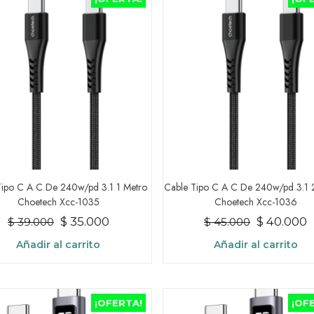
Tipo C A C De 240w/pd 3.1 1 Metro
Cable Tipo C A C De 240w/pd 3.1 
Choetech Xcc-1035
Choetech Xcc-1036
El
El
El
E
$
35.000
$
40.000
$
39.000
$
45.000
precio
precio
precio
p
Añadir al carrito
Añadir al carrito
original
actual
original
a
era:
es:
era:
e
$ 39.000.
$ 35.000.
$ 45.000.
$
¡OFERTA!
¡OF