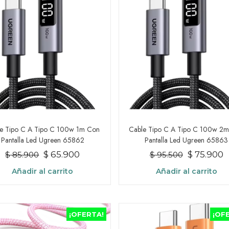
e Tipo C A Tipo C 100w 1m Con
Cable Tipo C A Tipo C 100w 2
Pantalla Led Ugreen 65862
Pantalla Led Ugreen 65863
El
El
El
E
$
65.900
$
75.900
$
85.900
$
95.500
precio
precio
precio
p
Añadir al carrito
Añadir al carrito
original
actual
original
a
era:
es:
era:
e
$ 85.900.
$ 65.900.
$ 95.500.
$
¡OFERTA!
¡OF