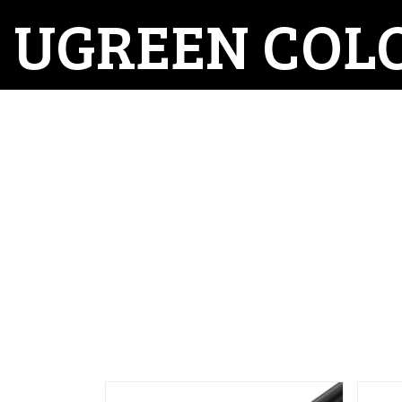
Ir
UGREEN COL
al
contenido