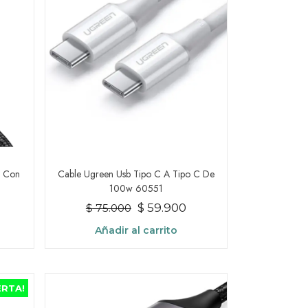
m Con
Cable Ugreen Usb Tipo C A Tipo C De
100w 60551
l
El
El
$
59.900
$
75.000
recio
precio
precio
Añadir al carrito
ctual
original
actual
s:
era:
es:
 75.900.
$ 75.000.
$ 59.900.
ERTA!