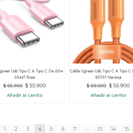
Ugreen Usb Tipo C A Tipo C De 60w
Cable Ugreen Usb Tipo C A Tipo C
35441 Rosa
85761 Naranja
El
El
El
E
$
55.900
$
55.900
$
65.900
$
69.000
precio
precio
precio
p
Añadir al carrito
Añadir al carrito
original
actual
original
a
era:
es:
era:
e
$ 65.900.
$ 55.900.
$ 69.000.
$
1
2
3
4
5
6
7
…
13
14
15