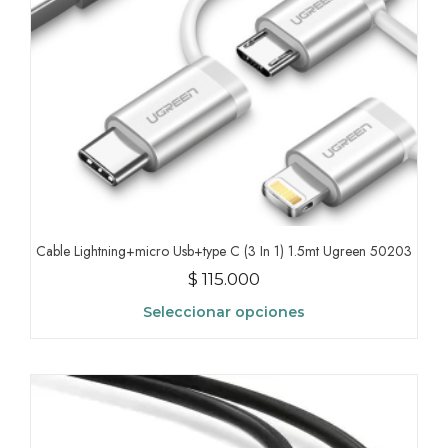
en
la
página
de
producto
Cable Lightning+micro Usb+type C (3 In 1) 1.5mt Ugreen 50203
$
115.000
Seleccionar opciones
Este
producto
tiene
múltiples
variantes.
Las