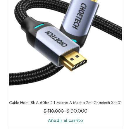
Las
opciones
se
pueden
elegir
en
la
página
de
producto
Cable Hdmi 8k A 60hz 2.1 Macho A Macho 2mt Choetech Xhh01
El
El
$
90.000
$
110.000
precio
precio
Añadir al carrito
original
actual