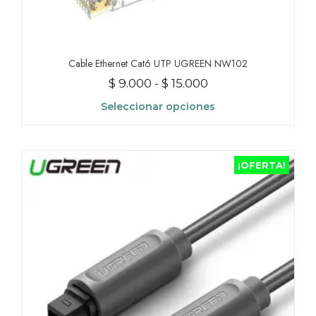
Cable Ethernet Cat6 UTP UGREEN NW102
Rango
$
9.000
-
$
15.000
de
Seleccionar opciones
precios:
Este
desde
producto
$ 9.000
tiene
¡OFERTA!
hasta
múltiples
variantes.
$ 15.000
Las
opciones
se
pueden
elegir
en
la
página
de