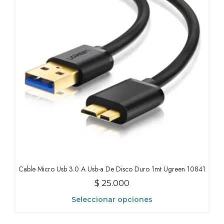
opciones
se
pueden
elegir
en
la
página
de
producto
Cable Micro Usb 3.0 A Usb-a De Disco Duro 1mt Ugreen 10841
$
25.000
Seleccionar opciones
Este