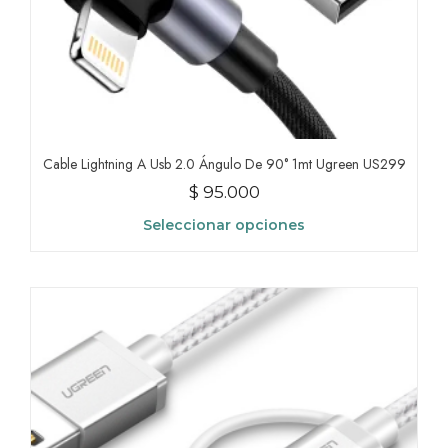
Cable Lightning A Usb 2.0 Ángulo De 90° 1mt Ugreen US299
$
95.000
Seleccionar opciones
Este
producto
tiene
múltiples
variantes.
Las
opciones
se
pueden
elegir