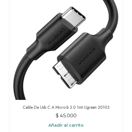
Las
opciones
se
pueden
elegir
en
la
página
de
producto
Cable De Usb C A Micro-b 3.0 1mt Ugreen 20103
$
45.000
Añadir al carrito