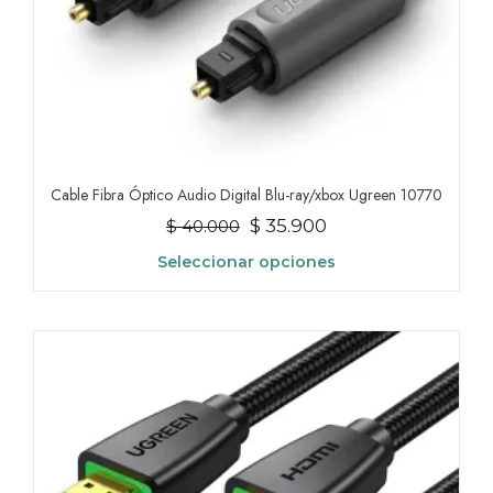
producto
Cable Fibra Óptico Audio Digital Blu-ray/xbox Ugreen 10770
El
El
$
35.900
$
40.000
precio
precio
Seleccionar opciones
original
actual
Este
era:
es:
producto
$ 40.000.
$ 35.900.
tiene
múltiples
variantes.
Las
opciones
se
pueden
elegir