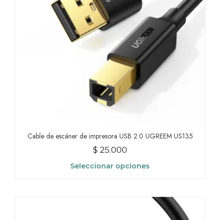
Cable de escáner de impresora USB 2.0 UGREEM US135
$
25.000
Seleccionar opciones
Este
producto
tiene
múltiples
variantes.