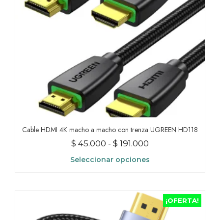
en
la
página
de
producto
Cable HDMI 4K macho a macho con trenza UGREEN HD118
Rango
$
45.000
-
$
191.000
de
Seleccionar opciones
precios:
Este
desde
producto
$ 45.000
tiene
¡OFERTA!
hasta
múltiples
variantes.
$ 191.000