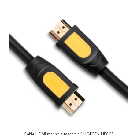
era:
es:
$ 110.000.
$ 90.000.
Cable HDMI macho a macho 4K UGREEN HD101