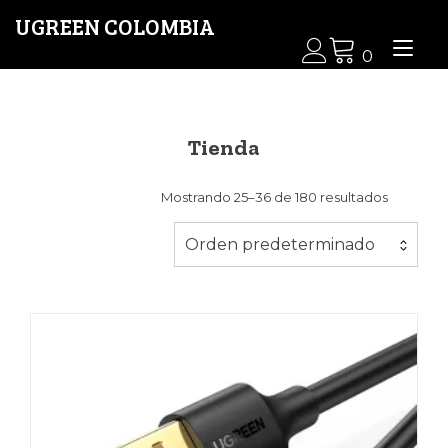
Ir
UGREEN COLOMBIA
al
Alt
contenido
0
nav
Tienda
Mostrando 25–36 de 180 resultados
Orden predeterminado