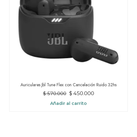
Auriculares Jbl Tune Flex con Cancelación Ruido 32hs
El
El
$
450.000
$
570.000
precio
precio
Añadir al carrito
original
actual
era:
es:
$ 570.000.
$ 450.000.