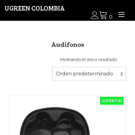
Ir
UGREEN COLOMBIA
al
Alt
contenido
0
nav
Audífonos
Mostrando el único resultado
Orden predeterminado
¡OFERTA!