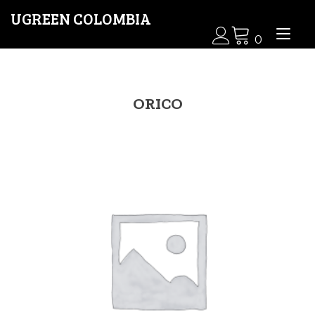
Ir
UGREEN COLOMBIA
al
Alt
contenido
0
nav
ORICO