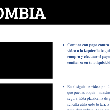
OMBIA
Compra con pago contra e
video a la izquierda te gu
compra y efectuar el pago
confianza en tu adquisici
En el siguiente video podr
que puedas adquirir nuestr
segura. Esta plataforma de 
sencilla utilizando tu tarje
pago disponibles. Al sele