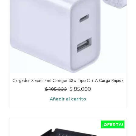
Cargador Xiaomi Fast Charger 33w Tipo C + A Carga Rápida
El
El
$
85.000
$
105.000
precio
precio
Añadir al carrito
original
actual
era:
es:
$ 105.000.
$ 85.000.
¡OFERTA!