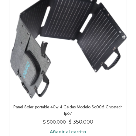
Panel Solar portable 40w 4 Celdas Modelo Sc006 Choetech
Ip67
El
El
$
350.000
$
500.000
precio
precio
Añadir al carrito