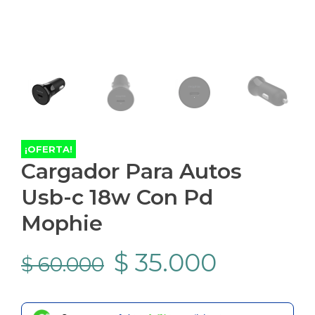
¡OFERTA!
Cargador Para Autos
Usb-c 18w Con Pd
Mophie
El
El
$
35.000
$
60.000
precio
precio