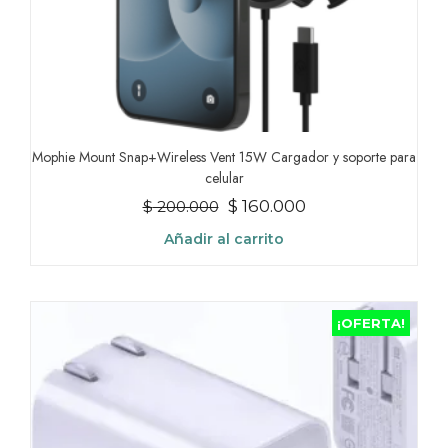
Mophie Mount Snap+Wireless Vent 15W Cargador y soporte para
celular
El
El
$
160.000
$
200.000
precio
precio
Añadir al carrito
original
actual
era:
es:
$ 200.000.
$ 160.000.
¡OFERTA!