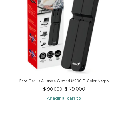
Base Genius Ajustable G-stand M200 Fj Color Negro
El
El
$
79.000
$
90.000
precio
precio
Añadir al carrito
original
actual
era:
es:
$ 90.000.
$ 79.000.