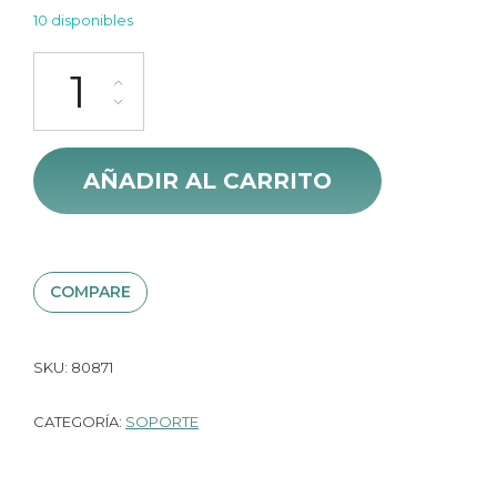
10 disponibles
Transmisor Fm Con Bluetooth 5.0 Para El Coche Ugreen 80910 c
AÑADIR AL CARRITO
COMPARE
SKU:
80871
CATEGORÍA:
SOPORTE