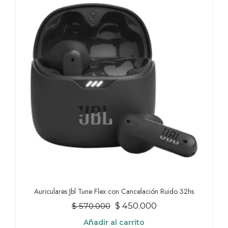
Auriculares Jbl Tune Flex con Cancelación Ruido 32hs
El
El
$
450.000
$
570.000
precio
precio
Añadir al carrito