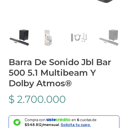
Barra De Sonido Jbl Bar
500 5.1 Multibeam Y
Dolby Atmos®
$
2.700.000
Compra con
en
6
cuotas de
$548.812/mensual.
Solicita tu cupo.