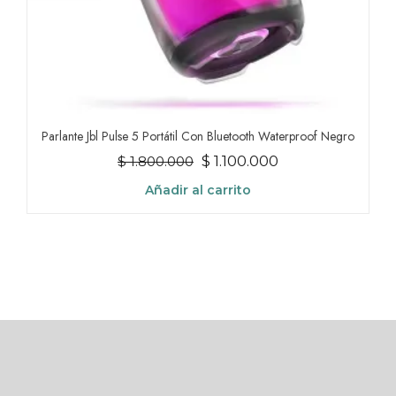
Parlante Jbl Pulse 5 Portátil Con Bluetooth Waterproof Negro
El
El
$
1.100.000
$
1.800.000
precio
precio
Añadir al carrito
original
actual
era:
es:
$ 1.800.000.
$ 1.100.000.