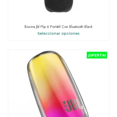
Bocina Jbl Flip 6 Portátil Con Bluetooth Black
Seleccionar opciones
Este
producto
tiene
¡OFERTA!
múltiples
variantes.
Las
opciones
se
pueden
elegir
en
la
página
de
producto