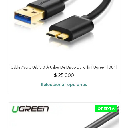
Cable Micro Usb 3.0 A Usb-a De Disco Duro 1mt Ugreen 10841
$
25.000
Seleccionar opciones
Este
producto
tiene
¡OFERTA!
múltiples
variantes.
Las
opciones