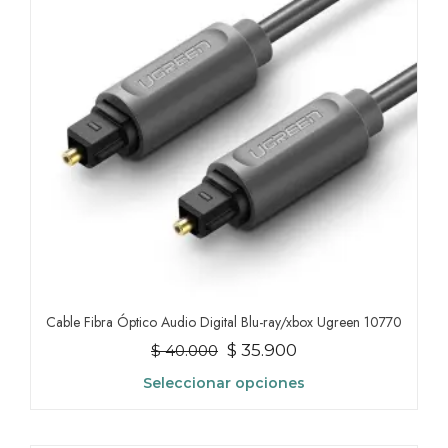
se
pueden
elegir
en
la
página
de
producto
Cable Fibra Óptico Audio Digital Blu-ray/xbox Ugreen 10770
El
El
$
35.900
$
40.000
precio
precio
Seleccionar opciones
original
actual
Este
era:
es:
producto